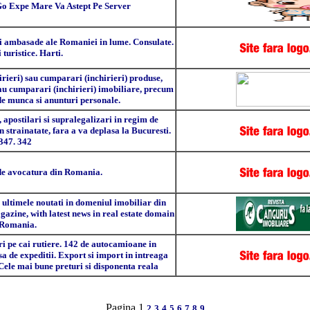
o Expe Mare Va Astept Pe Server
i ambasade ale Romaniei in lume. Consulate.
 turistice. Harti.
rieri) sau cumparari (inchirieri) produse,
 sau cumparari (inchirieri) imobiliare, precum
 de munca si anunturi personale.
ostilari si supralegalizari in regim de
n strainatate, fara a va deplasa la Bucuresti.
347. 342
de avocatura din Romania.
a ultimele noutati in domeniul imobiliar din
azine, with latest news in real estate domain
 Romania.
ri pe cai rutiere. 142 de autocamioane in
sa de expeditii. Export si import in intreaga
le mai bune preturi si disponenta reala
Pagina 1
2
3
4
5
6
7
8
9