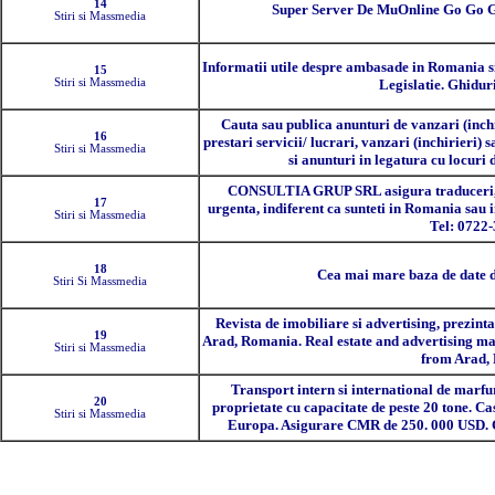
14
Super Server De MuOnline Go Go G
Stiri si Massmedia
Informatii utile despre ambasade in Romania s
15
Stiri si Massmedia
Legislatie. Ghiduri
Cauta sau publica anunturi de vanzari (inchi
16
prestari servicii/ lucrari, vanzari (inchirieri)
Stiri si Massmedia
si anunturi in legatura cu locuri
CONSULTIA GRUP SRL asigura traduceri, ap
17
urgenta, indiferent ca sunteti in Romania sau i
Stiri si Massmedia
Tel: 0722-
18
Cea mai mare baza de date 
Stiri Si Massmedia
Revista de imobiliare si advertising, prezint
19
Arad, Romania. Real estate and advertising mag
Stiri si Massmedia
from Arad,
Transport intern si international de marfu
20
proprietate cu capacitate de peste 20 tone. Ca
Stiri si Massmedia
Europa. Asigurare CMR de 250. 000 USD. Ce