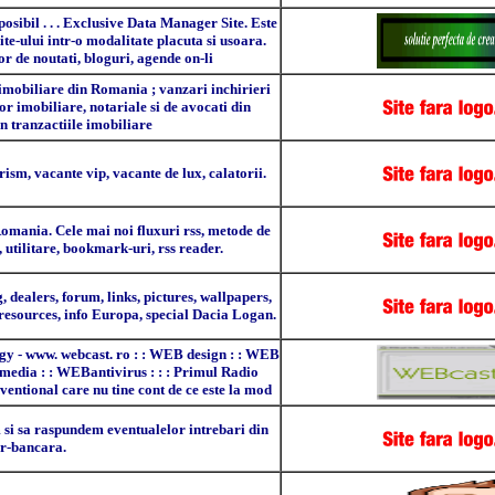
sibil . . . Exclusive Data Manager Site. Este
ite-ului intr-o modalitate placuta si usoara.
or de noutati, bloguri, agende on-li
 imobiliare din Romania ; vanzari inchirieri
lor imobiliare, notariale si de avocati din
n tranzactiile imobiliare
urism, vacante vip, vacante de lux, calatorii.
mania. Cele mai noi fluxuri rss, metode de
 utilitare, bookmark-uri, rss reader.
 dealers, forum, links, pictures, wallpapers,
, resources, info Europa, special Dacia Logan.
gy - www. webcast. ro : : WEB design : : WEB
edia : : WEBantivirus : : : Primul Radio
ntional care nu tine cont de ce este la mod
si sa raspundem eventualelor intrebari din
ar-bancara.