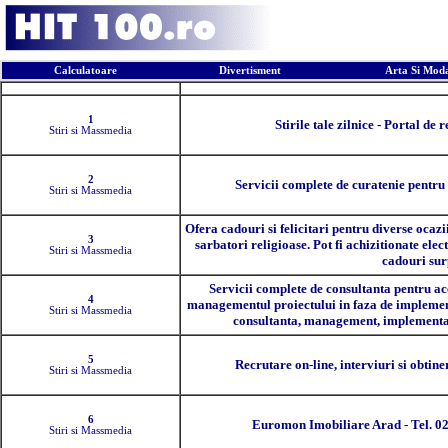
Calculatoare
Divertisment
Arta Si Mod
Pozitia
Descr
1
Stirile tale zilnice - Portal de 
Stiri si Massmedia
2
Servicii complete de curatenie pentru c
Stiri si Massmedia
Ofera cadouri si felicitari pentru diverse ocazi
3
sarbatori religioase. Pot fi achizitionate elec
Stiri si Massmedia
cadouri surp
Servicii complete de consultanta pentru a
4
managementul proiectului in faza de implement
Stiri si Massmedia
consultanta, management, implementare,
5
Recrutare on-line, interviuri si obtin
Stiri si Massmedia
6
Euromon Imobiliare Arad - Tel. 025
Stiri si Massmedia