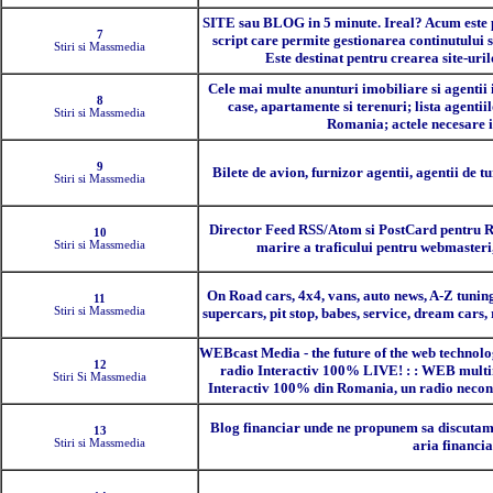
SITE sau BLOG in 5 minute. Ireal? Acum este po
7
script care permite gestionarea continutului s
Stiri si Massmedia
Este destinat pentru crearea site-uril
Cele mai multe anunturi imobiliare si agentii
8
case, apartamente si terenuri; lista agentii
Stiri si Massmedia
Romania; actele necesare i
9
Bilete de avion, furnizor agentii, agentii de t
Stiri si Massmedia
Director Feed RSS/Atom si PostCard pentru Ro
10
Stiri si Massmedia
marire a traficului pentru webmasteri,
On Road cars, 4x4, vans, auto news, A-Z tuning,
11
Stiri si Massmedia
supercars, pit stop, babes, service, dream cars
WEBcast Media - the future of the web technolo
12
radio Interactiv 100% LIVE! : : WEB multim
Stiri Si Massmedia
Interactiv 100% din Romania, un radio neconve
Blog financiar unde ne propunem sa discutam 
13
Stiri si Massmedia
aria financi