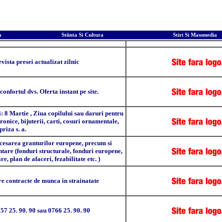
a
Stiinta Si Cultura
Stiri Si Massmedia
iere
Bann
revista presei actualizat zilnic
onfortul dvs. Oferta instant pe site.
i: 8 Martie , Ziua copilului sau daruri pentru
tronice, bijuterii, carti, cosuri ornamentale,
riza s. a.
ccesarea granturilor europene, precum si
are (fonduri structurale, fonduri europene,
 plan de afaceri, fezabilitate etc. )
ere contracte de munca in strainatate
7 25. 90. 90 sau 0766 25. 90. 90