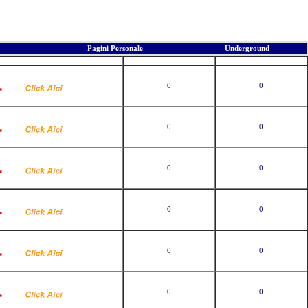
Pagini Personale
Underground
er
Voturi
Vizite
0
0
0
0
0
0
0
0
0
0
0
0