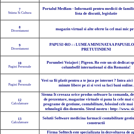
Portalul Medfam - Informatii pentru medicii de familie
7
Stiinta Si Cultura
lista de discutii, legislatie
8
magazin virtual si alte oferte la cel mai mic pr
Divertisment
PAPUSI>RO : : LUMEA MINUNATA A PAPUSIL
9
Divertisment
PRETUTINDENI
Porumbei Voiajori | Pigeon. Ro este un sit dedicat sp
10
Pagini Personale
columbofil international si din Romania!
Vrei sa fii platit pentru a te juca pe internet ? Intra aici
11
Pagini Personale
minute libere pe zi si vrei sa faci bani online.
Sienna It creeaza orice produs software la comanda, de 
de prezentare, magazine virtuale si pana la cele mai
12
Calculatoare
programe de gestiune, contabilitate, folosind cele ma
tehnologii din domeniu. Siteul nostru : http: //www. s
Solutii Software medicina farmacii contabilitate gesti
13
Calculatoare
constructii
Firma Softtech este specializata în dezvoltarea de ap