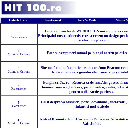
Calculatoare
Divertisment
Arta Si Moda
Stiinta 
Pozitia
Descriere
Cand este vorba de WEBDESIGN noi suntem cei ma
1
Principalul nostru obiectiv este sa creem un design prof
Calculatoare
in acelasi timp placut.
2
Esee si compuneri numai pe blogul nostru pe oric
Stiinta si Cultura
Site neoficial al foematiei britanice Juno Reactor, ce
3
Stiinta si Cultura
trupa din lume a genului electronic si psychedel
Funplaza. 3x. ro - Resursa ta de fun. Aici gasesti film
4
haioase, muzica, bancuri, jocuri, video, audio, tot ce it
Divertisment
pentru o distractie pe cinste.
Cu si despre webmaster , poze , download , declaratii ,
5
Divertisment
linkuri si multe altele
Teatrul Dramatic Ion D Sirbu din Petrosani. Activitatea
6
Stiinta si Cultura
Vaii Jiului.