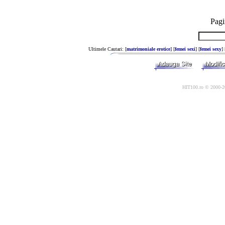
Pagi
Ultimele Cautari: [
matrimoniale erotice
] [
femei sexi
] [
femei sexy
] 
HIT100.ro © 2000-