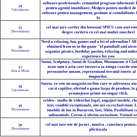
software profesionale: renumitul program informatic
14
pentru agentii imobiliare; Medpro pentru medicii de 
Calculatoare
software pentru management, gestiune si contabilitate.
la
cel mai tare cartier din botosani SPICU cam atat este
15
Divertisment
despre cartieru cu cei mai multei smecheri
Need a relaxing, fun, games and a lot of adrenaline? All 
obtained from us in the game "of paintball and airso
16
Divertisment
organize picnics, birthday parties, relaxing and unfo
experience for you
Statui, Sculptura, Statui de Gradina, Monumente si Cladi
toate sunt o arta care incearca sa atinga coarda sens
17
Arta si Moda
persoanelor umane, reprezentand trecutul istoric al
timpurilor.
Suzeta. ro este un magazin on-line care se adreseaza ata
18
cat si copiilor, oferind o gama larga de produse, la 
Calculatoare
avantajoase printr-un singur click.
svideo - studio de videochat legal, angajari modele, cha
text, conditii exceptionale, site-uri cu exclusivitate. L
19
Divertisment
imobile de lux in Bucuresti, Iasi, Sibiu. Posibilitati c
substantiale. Cerem si oferim seriozitate. Vizitati w
cel mai tare site de jocuri , muzica , caterinca pentru 
20
Divertisment
plictiseala