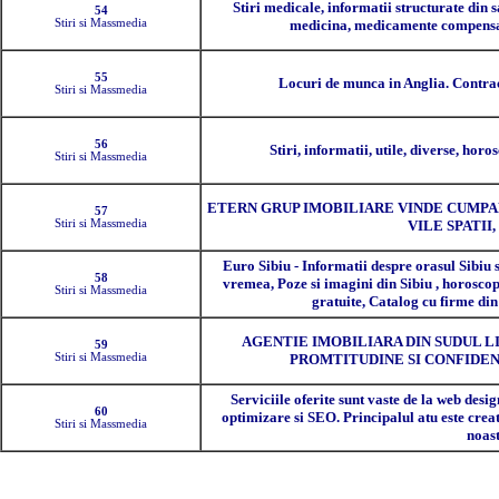
Stiri medicale, informatii structurate din s
54
Stiri si Massmedia
medicina, medicamente compensat
55
Locuri de munca in Anglia. Contrac
Stiri si Massmedia
56
Stiri, informatii, utile, diverse, horo
Stiri si Massmedia
ETERN GRUP IMOBILIARE VINDE CUMPAR
57
Stiri si Massmedia
VILE SPATII
Euro Sibiu - Informatii despre orasul Sibiu s
58
vremea, Poze si imagini din Sibiu , horoscop
Stiri si Massmedia
gratuite, Catalog cu firme din 
AGENTIE IMOBILIARA DIN SUDUL 
59
Stiri si Massmedia
PROMTITUDINE SI CONFIDEN
Serviciile oferite sunt vaste de la web desig
60
optimizare si SEO. Principalul atu este creati
Stiri si Massmedia
noast