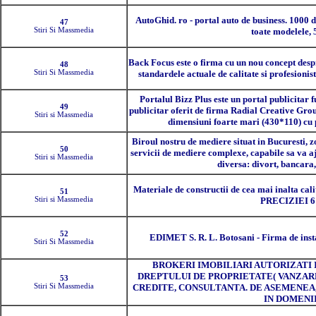
AutoGhid. ro - portal auto de business. 1000 de
47
Stiri Si Massmedia
toate modelele, 
Back Focus este o firma cu un nou concept desp
48
Stiri Si Massmedia
standardele actuale de calitate si profesionis
Portalul Bizz Plus este un portal publicitar f
49
publicitar oferit de firma Radial Creative Gro
Stiri si Massmedia
dimensiuni foarte mari (430*110) cu p
Biroul nostru de mediere situat in Bucuresti, z
50
servicii de mediere complexe, capabile sa va a
Stiri si Massmedia
diversa: divort, bancara
Materiale de constructii de cea mai inalta cali
51
Stiri si Massmedia
PRECIZIEI 
52
EDIMET S. R. L. Botosani - Firma de insta
Stiri Si Massmedia
BROKERI IMOBILIARI AUTORIZATI
DREPTULUI DE PROPRIETATE( VANZARE
53
Stiri Si Massmedia
CREDITE, CONSULTANTA. DE ASEMENEA
IN DOMENI