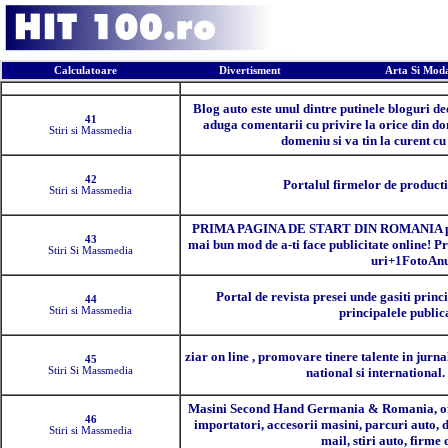
Calculatoare
Divertisment
Arta Si Mod
Pozitia
Descr
Blog auto este unul dintre putinele bloguri de
41
aduga comentarii cu privire la orice din dom
Stiri si Massmedia
domeniu si va tin la curent cu
42
Portalul firmelor de product
Stiri si Massmedia
PRIMA PAGINA DE START DIN ROMANIA pe
43
mai bun mod de a-ti face publicitate online!
Stiri Si Massmedia
uri+1FotoAn
Portal de revista presei unde gasiti princip
44
Stiri si Massmedia
principalele public
ziar on line , promovare tinere talente in jurn
45
Stiri Si Massmedia
national si international. 
Masini Second Hand Germania & Romania, ofer
46
importatori, accesorii masini, parcuri auto, d
Stiri si Massmedia
mail, stiri auto, firme 