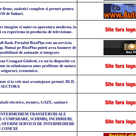
 firme, statistici complete si preturi pentru
550 de linkuri.
re imagine si sunet cu aparatura moderna, la
ti cu experienta in productia de televiziune.
ull flash. Portalul BizzPlus este un serviciu
up. Numai pe BizzPlus puteti avea bannere de
osibilitati de animatie si integrare
ona Crangasi-Giulesti, va sta la dispozitie cu
jute in solutionarea unor probleme de natura
, asigurari, economica.
tate si la cele mai avantajoase preturi. BLD.
6 SECTOR 6
latii electrice, termice, GAZE, sanitare
 INTERMEDIEM TRANSFERURI ALE
-CUMPARARE, SCHIMB), INCHIRIERI,
, OFERIM SERVICII DE INTERMEDIERE
I CONEXE