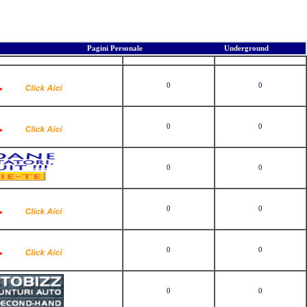
Pagini Personale
Underground
er
Voturi
Vizite
0
0
0
0
0
0
0
0
0
0
0
0