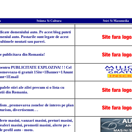
a
Stiinta Si Cultura
Stiri Si Massmedia
iere
Bann
dicate domeniului auto. Pe acest blog puteti
eniul auto. Postarile sunt legate de acest
 ultimele noutati sau pareri.
ie publicitara din Romania!
ntru PUBLICITATE EXPLOZIVA! ! ! Cel
 Promoveaza-ti gratuit 1Site+1Banner+1Anunt
unt+1Email
alele stiri ale zilei precum si o lista cu
atii din Romania.
alism , promovarea zonelor de interes pe plan
turism, divertisemnt. . .
te masini, vanzari masini, preturi masini,
ealeri masini, promotii masini, alerte pe e-
de profil auto - moto.