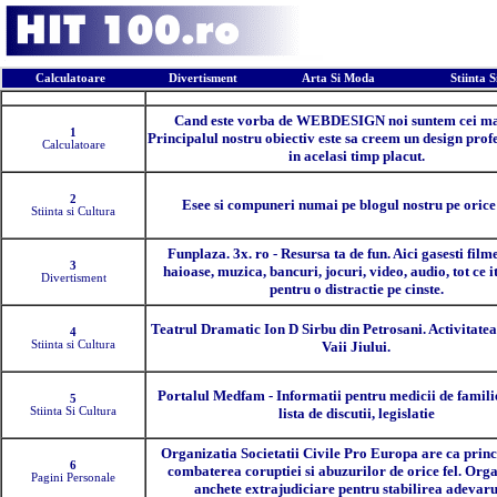
Calculatoare
Divertisment
Arta Si Moda
Stiinta 
Pozitia
Descriere
Cand este vorba de WEBDESIGN noi suntem cei ma
1
Principalul nostru obiectiv este sa creem un design prof
Calculatoare
in acelasi timp placut.
2
Esee si compuneri numai pe blogul nostru pe oric
Stiinta si Cultura
Funplaza. 3x. ro - Resursa ta de fun. Aici gasesti film
3
haioase, muzica, bancuri, jocuri, video, audio, tot ce it
Divertisment
pentru o distractie pe cinste.
Teatrul Dramatic Ion D Sirbu din Petrosani. Activitatea
4
Stiinta si Cultura
Vaii Jiului.
Portalul Medfam - Informatii pentru medicii de familie
5
Stiinta Si Cultura
lista de discutii, legislatie
Organizatia Societatii Civile Pro Europa are ca princ
6
combaterea coruptiei si abuzurilor de orice fel. Org
Pagini Personale
anchete extrajudiciare pentru stabilirea adevaru