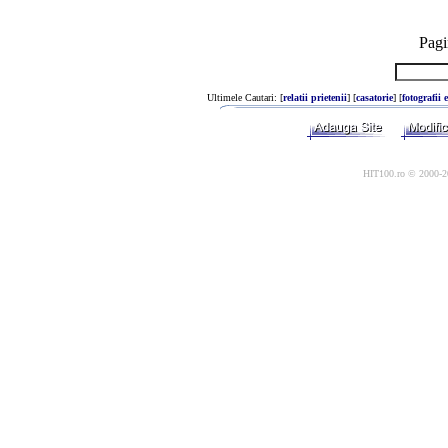
Pagi
Ultimele Cautari: [
relatii prietenii
] [
casatorie
] [
fotografii e
HIT100.ro © 2000-