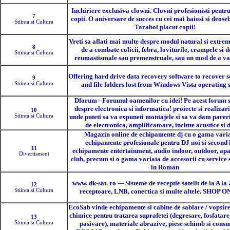
Inchiriere exclusiva clowni. Clovni profesionisti pentru
7
copii. O aniversare de succes cu cei mai haiosi si deoseb
Stiinta si Cultura
Taraboi placut copii!
Vreti sa aflati mai multe despre modul natural si extrem 
8
de a combate colicii, febra, loviturile, crampele si d
Stiinta si Cultura
reumastismale sau premenstruale, sau un mod de a va
Offering hard drive data recovery software to recover s
9
Stiinta si Cultura
and file folders lost from Windows Vista operating 
Dforum - Forumul oamenilor cu idei! Pe acest forum s
despre electronica si informatica! proiecte si realizari
10
Stiinta si Cultura
unde puteti sa va expuneti montajele si sa va dam parer
de electronica, amplificatoare, incinte acustice si 
Magazin online de echipamente dj cu o gama vari
echipamente profesionale pentru DJ noi si second 
11
echipamente entertainment, audio indoor, outdoor, ap
Divertisment
club, precum si o gama variata de accesorii cu service 
in Roman
www. dk-sat. ro --- Sisteme de receptie satelit de la A la
12
Stiinta si Cultura
receptoare, LNB, conectica si multe altele. SHOP 
EcoSab vinde echipamente si cabine de sablare / vopsire
chimice pentru tratarea suprafetei (degresare, fosfatare
13
Stiinta si Cultura
pasivare), materiale abrazive, piese schimb si consu