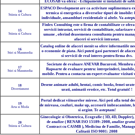
ECOSAB va ofera: - Echipamente si instalatii de sabl
ESPACO Development are ca activitate suplimentara e
14
termica si energetica a diverselor tipuri de imobile: 
Stiinta si Cultura
individuale, ansambluri rezidentiale si altele. Va astept
Finlex Consulting este o firma de contabilitate ce ofera 
servicii intrastat, servicii de contabilitate, salarizare 
15
Stiinta si Cultura
umane , oferind deasemenea consultanta pentru mana
afaceri si servicii intrastat.
Catalog online de afaceri menit sa ofere informatiile nec
16
o economie de piata. Aici puteti gasi parteneri de aface
Stiri si Massmedia
si servicii de real interes pentru firma dvs.
Societate de evaluare ANEVAR Bucuresti. Membru a
17
Rapoarte de evaluare pentru: intreprinderi, imobile
Stiri si Massmedia
mobile. Pentru a contacta un expert evaluator vizitati w
Desene animate adulti, hentai, comic books, femei urate
18
Divertisment
urati, animatii erotice, etc. Totul gratuit! !
Portal dedicat viitoarelor mirese. Aici poti afla totul de
19
de mireasa, coafuri, make up, accesorii imbracaminte, bi
Arta si Moda
si argint. Te asteptam!
Ginecologie si Obstetrica, Ecografie ( 3D, 4D, Doppler)
de analize ( RENAR ISO 15189: 2008, analize gratui
20
Stiinta si Cultura
Contract cu CASMB ), Medicina de Familie, Manag
Calitatii ISO 9001: 2008