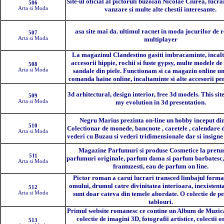
Site-ul oficial al pictoruli buzoian Nicolae Ciurea, lucra
506
Arta si Moda
vanzare si multe alte chestii interesante.
asa site mai da. ultimul racnet in moda jocurilor de r
507
Arta si Moda
multiplayer
La magazinul Clandestino gasiti imbracaminte, incalt
accesorii hippie, rochii si fuste gypsy, multe modele de 
508
Arta si Moda
sandale din piele. Functionam si ca magazin online un
comanda haine online, incaltaminte si alte accesorii pe
3d arhitectural, design interior, free 3d models. This sit
509
Arta si Moda
my evolution in 3d presentation.
Negru Marius prezinta on-line un hobby inceput din
510
Colectionar de monede, bancnote , caretele , calendare 
Arta si Moda
vederi cu Buzau si vederi tridimensionale dar si insigne 
Magazine Parfumuri si produse Cosmetice la pretur
511
parfumuri originale, parfum dama si parfum barbatesc
Arta si Moda
frantuzesti, eau de parfum on line.
Pictor roman a carui lucrari transced limbajul forma
omului, drumul catre divinitatea interioara, inexistent
512
Arta si Moda
sunt doar cateva din temele abordate. O colectie de pe
tablouri.
Primul website romanesc ce contine un Album de Muzica
colectie de imagini 3D, fotografii artistice, colectii o
513