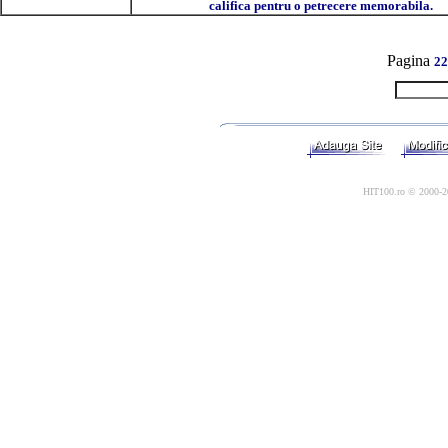
califica pentru o petrecere memorabila.
Pagina
22
HIT100.ro © 2000-