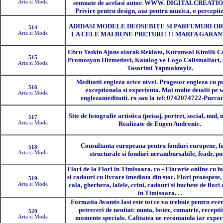
Arta si Moda
semnate de acelasi autor. WWW. DIGITALCREATIO
Privire pentru design, auz pentru muzica, o perceptie 
ADIDASI MODELE DEOSEBITE SI PARFUMURI O
514
Arta si Moda
LA CELE MAI BUNE PRETURI ! ! ! MARFA GARANTA
Ebru Yatkin Ajans olarak Reklam, Kurumsal Kimlik Ca
515
Promosyon Hizmetleri, Katalog ve Logo Calismallari, 
Arta si Moda
Tasarimi Yapmaktayiz.
Meditatii engleza orice nivel. Progesor engleza cu p
516
exceptionala si experienta. Mai multe detalii pe 
Arta si Moda
englezameditatii. ro sau la tel: 0742074722-Purcar
Site de fotografie artistica (peisaj, portret, social, nud, 
517
Arta si Moda
Realizate de Eugen Andronic.
Consultanta europeana pentru fonduri europene, f
518
Arta si Moda
structurale si fonduri nerambursabile, feadr, pn
Flori de la Flori in Timisoara. ro - Florarie online cu b
si cadouri cu livrare imediata din stoc. Flori proaspete, 
519
Arta si Moda
cala, gherbera, lalele, crini, cadouri si buchete de flori 
in Timisoara. . .
Formatia Avantis Iasi este tot ce va trebuie pentru eve
petreceri de neuitat: nunta, botez, cumatrie, receptii 
520
Arta si Moda
momente speciale. Calitatea ne recomanda iar exper