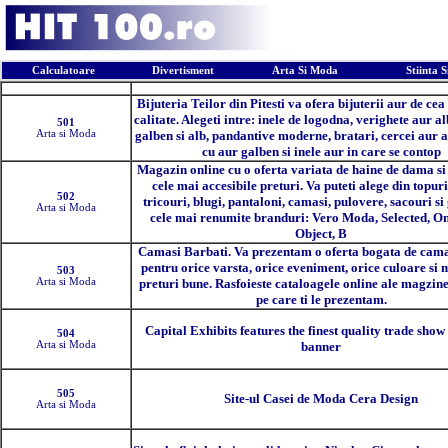
Calculatoare
Divertisment
Arta Si Moda
Stiinta 
Pozitia
Descriere
Bijuteria Teilor din Pitesti va ofera bijuterii aur de cea
calitate. Alegeti intre: inele de logodna, verighete aur al
501
Arta si Moda
galben si alb, pandantive moderne, bratari, cercei aur a
cu aur galben si inele aur in care se contop
Magazin online cu o oferta variata de haine de dama si
cele mai accesibile preturi. Va puteti alege din topuri
502
tricouri, blugi, pantaloni, camasi, pulovere, sacouri si 
Arta si Moda
cele mai renumite branduri: Vero Moda, Selected, Onl
Object, B
Camasi Barbati. Va prezentam o oferta bogata de cama
pentru orice varsta, orice eveniment, orice culoare si m
503
Arta si Moda
preturi bune. Rasfoieste cataloagele online ale magzine
pe care ti le prezentam.
Capital Exhibits features the finest quality trade show
504
Arta si Moda
banner
505
Site-ul Casei de Moda Cera Design
Arta si Moda