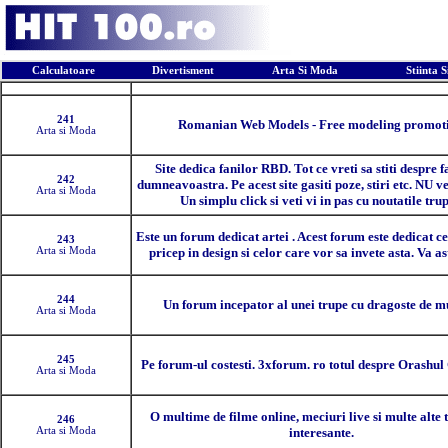
Calculatoare
Divertisment
Arta Si Moda
Stiinta 
Pozitia
Descriere
241
Romanian Web Models - Free modeling promot
Arta si Moda
Site dedica fanilor RBD. Tot ce vreti sa stiti despre f
242
dumneavoastra. Pe acest site gasiti poze, stiri etc. NU ve
Arta si Moda
Un simplu click si veti vi in pas cu noutatile trup
Este un forum dedicat artei . Acest forum este dedicat ce
243
Arta si Moda
pricep in design si celor care vor sa invete asta. Va a
244
Un forum incepator al unei trupe cu dragoste de m
Arta si Moda
245
Pe forum-ul costesti. 3xforum. ro totul despre Orashul 
Arta si Moda
O multime de filme online, meciuri live si multe alte 
246
Arta si Moda
interesante.