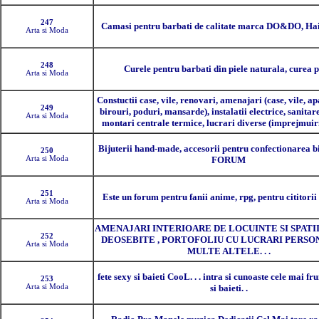
247
Camasi pentru barbati de calitate marca DO&DO, Hai
Arta si Moda
248
Curele pentru barbati din piele naturala, curea p
Arta si Moda
Constuctii case, vile, renovari, amenajari (case, vile, a
249
birouri, poduri, mansarde), instalatii electrice, sanitar
Arta si Moda
montari centrale termice, lucrari diverse (imprejmuir
Bijuterii hand-made, accesorii pentru confectionarea bi
250
Arta si Moda
FORUM
251
Este un forum pentru fanii anime, rpg, pentru cititorii 
Arta si Moda
AMENAJARI INTERIOARE DE LOCUINTE SI SPATI
252
DEOSEBITE , PORTOFOLIU CU LUCRARI PERSONA
Arta si Moda
MULTE ALTELE. . .
fete sexy si baieti CooL. . . intra si cunoaste cele mai fr
253
Arta si Moda
si baieti. .