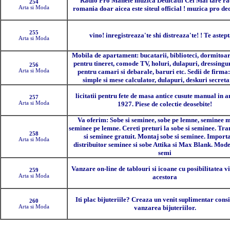
Radio Pro Manele muzica Dedicatii Cel Mai tare ra
254
Arta si Moda
romania doar aicea este siteul official ! muzica pro ded
255
vino! inregistreaza'te shi distreaza'te! ! Te astep
Arta si Moda
Mobila de apartament: bucatarii, biblioteci, dormitoa
pentru tineret, comode TV, holuri, dulapuri, dressingur
256
Arta si Moda
pentru camari si debarale, baruri etc. Sedii de firma:
simple si mese calculator, dulapuri, deskuri secreta
licitatii pentru fete de masa antice cusute manual in a
257
Arta si Moda
1927. Piese de colectie deosebite!
Va oferim: Sobe si seminee, sobe pe lemne, seminee 
seminee pe lemne. Cereti preturi la sobe si seminee. Tra
258
si seminee gratuit. Montaj sobe si seminee. Importa
Arta si Moda
distribuitor seminee si sobe Attika si Max Blank. Mode
semi
Vanzare on-line de tablouri si icoane cu posibilitatea v
259
Arta si Moda
acestora
Iti plac bijuteriile? Creaza un venit suplimentar consi
260
Arta si Moda
vanzarea bijuteriilor.